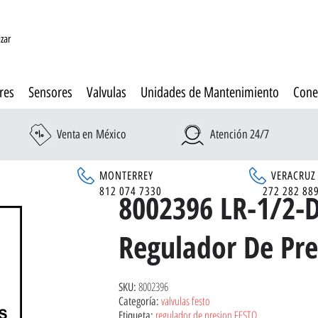
izar
res
Sensores
Valvulas
Unidades de Mantenimiento
Cone
Venta en México
Atención 24/7
MONTERREY
VERACRUZ
6
812 074 7330
272 282 88
8002396 LR-1/2-
Regulador De Pre
8002396
SKU:
valvulas festo
Categoría:
regulador de presion FESTO
Etiqueta: