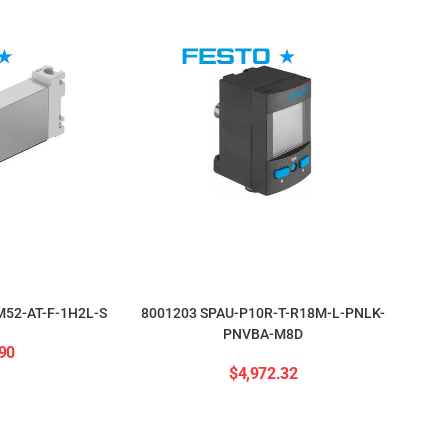
52-AT-F-1H2L-S
8001203 SPAU-P10R-T-R18M-L-PNLK-
PNVBA-M8D
90
$
4,972.32