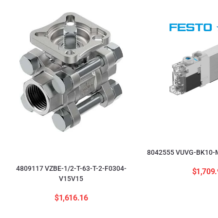
8042555 VUVG-BK10-M
4809117 VZBE-1/2-T-63-T-2-F0304-
$
1,709.
V15V15
$
1,616.16