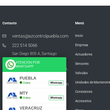
Contacto
Menú
ventas@azcontrolpuebla.com
Inicio
222 514 5066
Empresa
San Diego 805-A, Santiago
Actuadores
Momoxpan, Residencial San
ATENCIÓN POR
Sensores
WHATSAPP
Diego los Sauces, 72750 Cholula,
Valvulas
Puebla
PUEBLA
Unidades de Mantenimi
Online
Whatsapp
ventas@azcontrolpuebla.com
Conexiones
272 282 8890
MTY
Online
Whatsapp
Accesorios
Poniente. 7 469, Centro, 94370
VERACRUZ
Orizaba, Veracruz