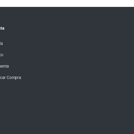
ta
da
to
uenta
ficar Compra