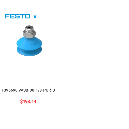
554208 ADNGF-12-20-
$
2,823.84
1395690 VASB-30-1/8-PUR-B
$
498.14