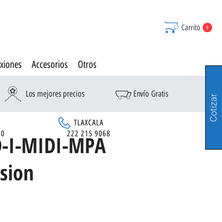
Carrito
0
xiones
Accesorios
Otros
Los mejores precios
Envío Gratis
Cotizar
TLAXCALA
90
222 215 9068
D-I-MIDI-MPA
sion