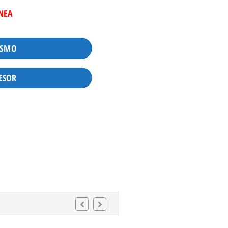
INEA
ISMO
ESOR