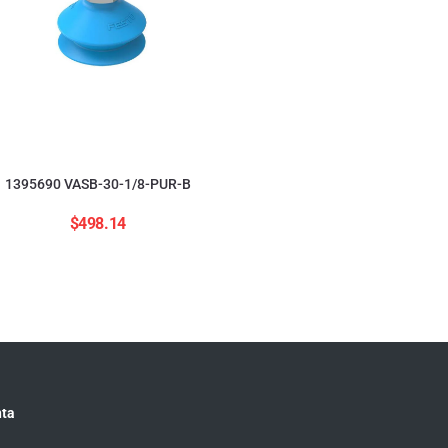
554208 ADNGF-12-20-
$
2,823.84
1395690 VASB-30-1/8-PUR-B
$
498.14
ta