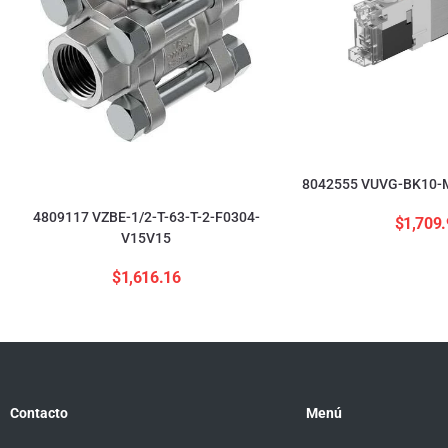
8042555 VUVG-BK10-M
4809117 VZBE-1/2-T-63-T-2-F0304-
$
1,709.
V15V15
$
1,616.16
Contacto
Menú