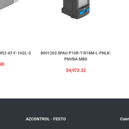
52-AT-F-1H2L-S
8001203 SPAU-P10R-T-R18M-L-PNLK-
PNVBA-M8D
90
$
4,972.32
AZCONTROL - FESTO
Cuen