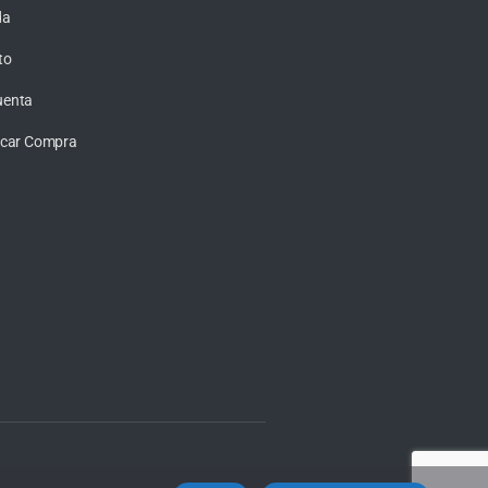
da
to
uenta
ficar Compra