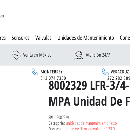
izar
res
Sensores
Valvulas
Unidades de Mantenimiento
Cone
Venta en México
Atención 24/7
MONTERREY
VERACRUZ
6
812 074 7330
272 282 88
8002329 LFR-3/4
MPA Unidad De Fi
8002329
SKU:
unidades de mantenimiento festo
Categoría:
unidad de filtro y regulador FESTO
Etiqueta: