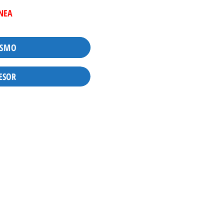
INEA
ISMO
ESOR