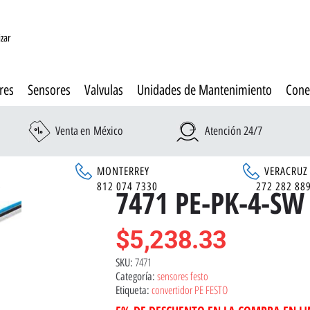
izar
res
Sensores
Valvulas
Unidades de Mantenimiento
Cone
Venta en México
Atención 24/7
MONTERREY
VERACRUZ
6
812 074 7330
272 282 88
7471 PE-PK-4-SW
$
5,238.33
7471
SKU:
sensores festo
Categoría:
convertidor PE FESTO
Etiqueta: