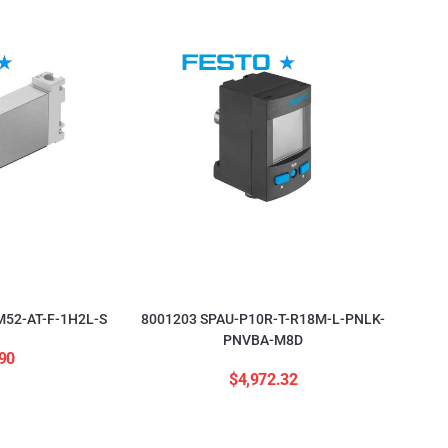
52-AT-F-1H2L-S
8001203 SPAU-P10R-T-R18M-L-PNLK-
PNVBA-M8D
90
$
4,972.32