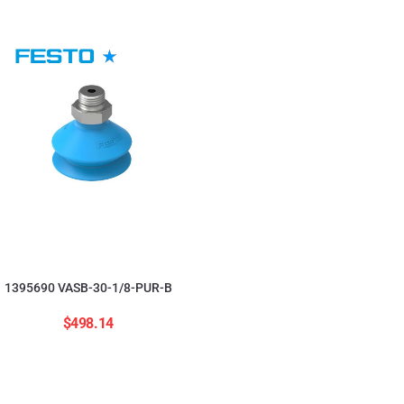
554208 ADNGF-12-20-
$
2,823.84
1395690 VASB-30-1/8-PUR-B
$
498.14