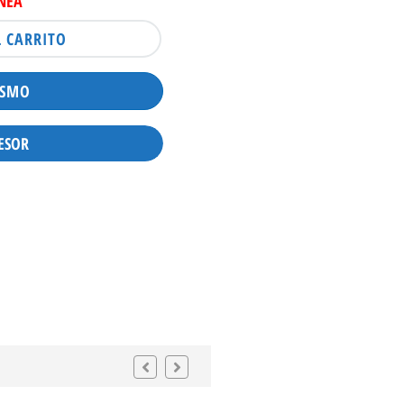
INEA
L CARRITO
ISMO
ESOR