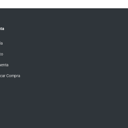
ta
da
to
uenta
ficar Compra