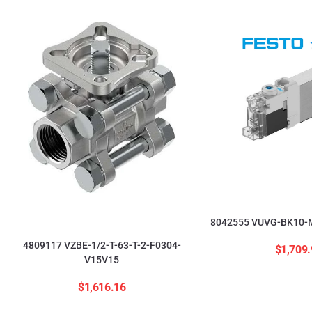
8042555 VUVG-BK10-M
4809117 VZBE-1/2-T-63-T-2-F0304-
$
1,709.
V15V15
$
1,616.16