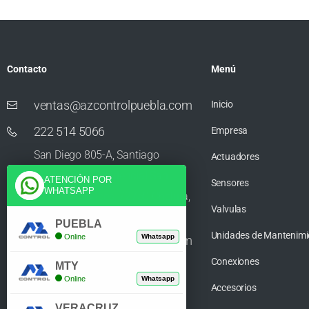
Contacto
Menú
ventas@azcontrolpuebla.com
Inicio
222 514 5066
Empresa
San Diego 805-A, Santiago
Actuadores
Momoxpan, Residencial San
ATENCIÓN POR
Sensores
WHATSAPP
Diego los Sauces, 72750 Cholula,
Valvulas
Puebla
PUEBLA
Unidades de Mantenimi
Online
Whatsapp
ventas@azcontrolpuebla.com
Conexiones
272 282 8890
MTY
Online
Whatsapp
Accesorios
Poniente. 7 469, Centro, 94370
VERACRUZ