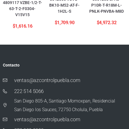
4809117 VZBE-1/2-T-
BK10-M52-AT-F-
P10R-T-R18M-L-
63-T-2-F0304-
1H2L-S
PNLK-PNVBA-M8D
V15V15
$
1,709.90
$
4,972.32
$
1,616.16
Contacto
ventas@azcontrolpuebla.com
222 514 5066
San Diego 805-A, Santiago Momoxpan, Residencial
San Diego los Sauces, 72750 Cholula, Puebla
ventas@azcontrolpuebla.com