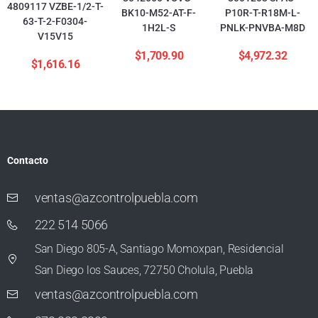
4809117 VZBE-1/2-T-
BK10-M52-AT-F-
P10R-T-R18M-L-
63-T-2-F0304-
1H2L-S
PNLK-PNVBA-M8D
V15V15
$
1,709.90
$
4,972.32
$
1,616.16
Contacto
ventas@azcontrolpuebla.com
222 514 5066
San Diego 805-A, Santiago Momoxpan, Residencial
San Diego los Sauces, 72750 Cholula, Puebla
ventas@azcontrolpuebla.com