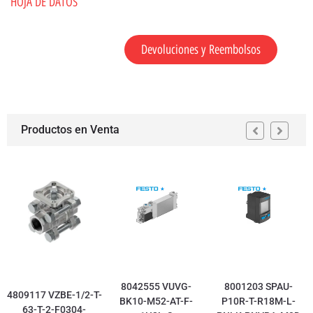
HOJA DE DATOS
Devoluciones y Reembolsos
Productos en Venta
8042555 VUVG-
8001203 SPAU-
4809117 VZBE-1/2-T-
BK10-M52-AT-F-
P10R-T-R18M-L-
63-T-2-F0304-