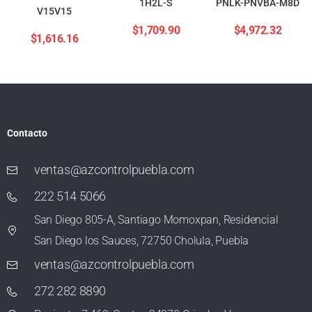
1H2L-S
PNLK-PNVBA-M8D
V15V15
$
1,709.90
$
4,972.32
$
1,616.16
Contacto
ventas@azcontrolpuebla.com
222 514 5066
San Diego 805-A, Santiago Momoxpan, Residencial
San Diego los Sauces, 72750 Cholula, Puebla
ventas@azcontrolpuebla.com
272 282 8890