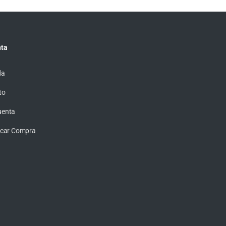
ta
da
to
uenta
ficar Compra