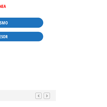
INEA
ISMO
ESOR