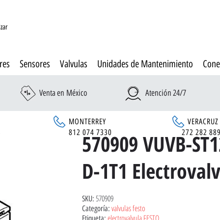
izar
res
Sensores
Valvulas
Unidades de Mantenimiento
Cone
Venta en México
Atención 24/7
MONTERREY
VERACRUZ
6
812 074 7330
272 282 88
570909 VUVB-ST
D-1T1 Electroval
570909
SKU:
valvulas festo
Categoría:
electrovalvula FESTO
Etiqueta: