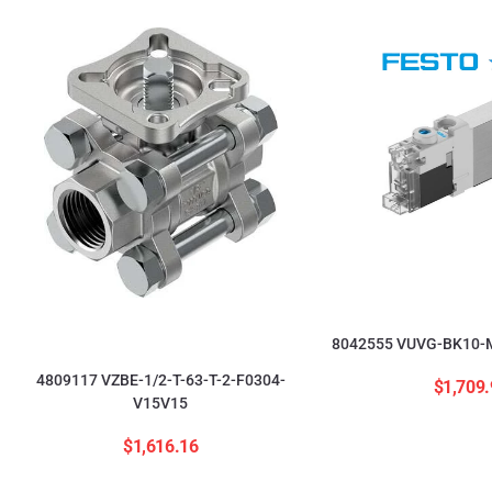
8042555 VUVG-BK10-M
4809117 VZBE-1/2-T-63-T-2-F0304-
$
1,709.
V15V15
$
1,616.16