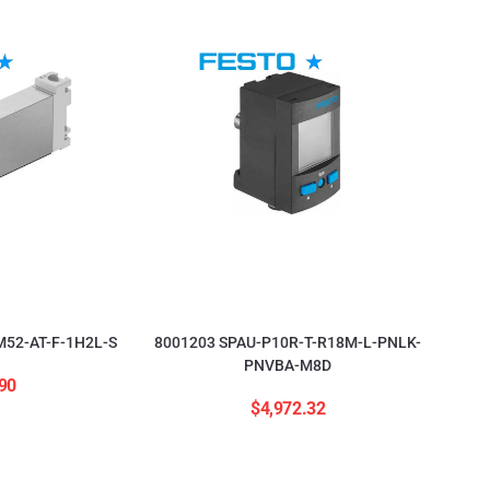
52-AT-F-1H2L-S
8001203 SPAU-P10R-T-R18M-L-PNLK-
PNVBA-M8D
90
$
4,972.32