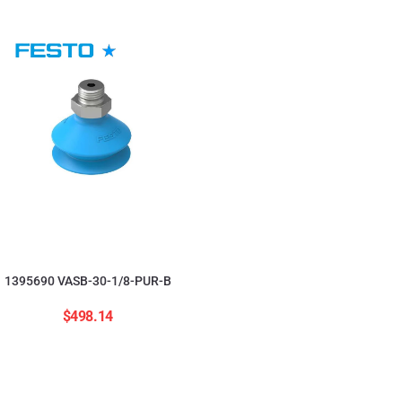
554208 ADNGF-12-20-
$
2,823.84
1395690 VASB-30-1/8-PUR-B
$
498.14