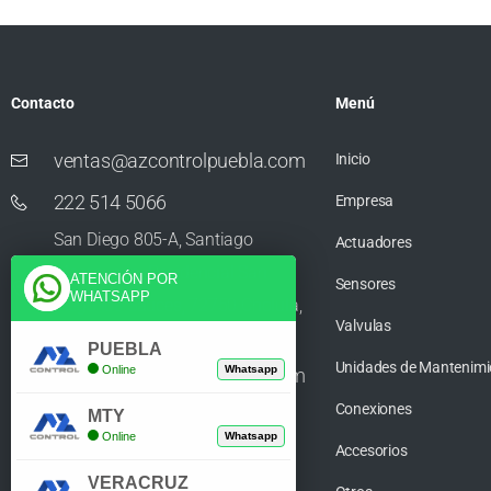
Contacto
Menú
ventas@azcontrolpuebla.com
Inicio
222 514 5066
Empresa
San Diego 805-A, Santiago
Actuadores
Momoxpan, Residencial San
ATENCIÓN POR
Sensores
WHATSAPP
Diego los Sauces, 72750 Cholula,
Valvulas
Puebla
PUEBLA
Unidades de Mantenimi
Online
Whatsapp
ventas@azcontrolpuebla.com
Conexiones
272 282 8890
MTY
Online
Whatsapp
Accesorios
Poniente. 7 469, Centro, 94370
VERACRUZ
Orizaba, Veracruz