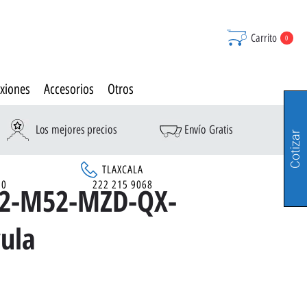
Carrito
0
xiones
Accesorios
Otros
Los mejores precios
Envío Gratis
Cotizar
TLAXCALA
90
222 215 9068
12-M52-MZD-QX-
vula