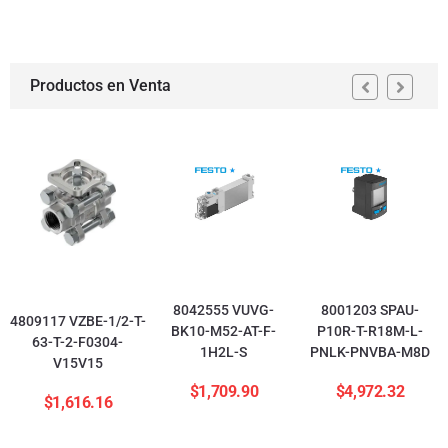
Productos en Venta
8042555 VUVG-
8001203 SPAU-
4809117 VZBE-1/2-T-
BK10-M52-AT-F-
P10R-T-R18M-L-
63-T-2-F0304-
1H2L-S
PNLK-PNVBA-M8D
V15V15
$
1,709.90
$
4,972.32
$
1,616.16