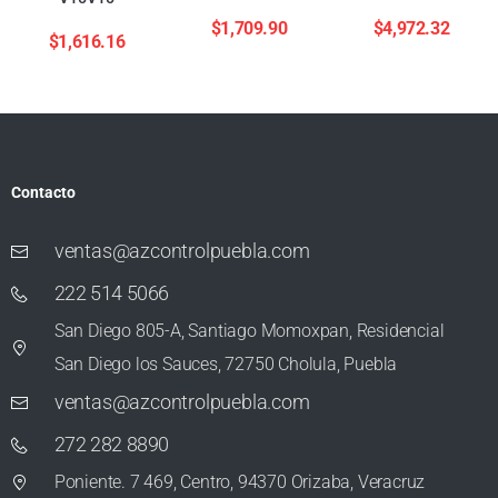
$
1,709.90
$
4,972.32
$
1,616.16
Contacto
ventas@azcontrolpuebla.com
222 514 5066
San Diego 805-A, Santiago Momoxpan, Residencial
San Diego los Sauces, 72750 Cholula, Puebla
ventas@azcontrolpuebla.com
272 282 8890
Poniente. 7 469, Centro, 94370 Orizaba, Veracruz