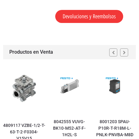
Devoluciones y Reembolsos
Productos en Venta
8042555 VUVG-
8001203 SPAU-
4809117 VZBE-1/2-T-
BK10-M52-AT-F-
P10R-T-R18M-L-
63-T-2-F0304-
1H2L-S
PNLK-PNVBA-M8D
V15V15