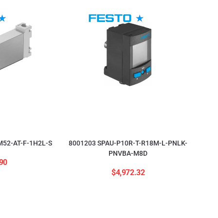
52-AT-F-1H2L-S
8001203 SPAU-P10R-T-R18M-L-PNLK-
PNVBA-M8D
90
$
4,972.32