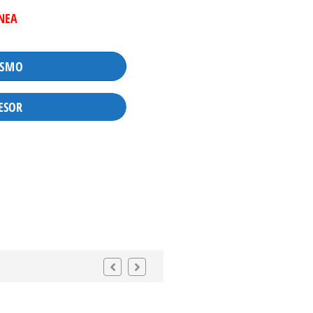
INEA
ISMO
ESOR