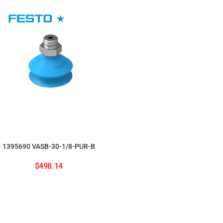
554208 ADNGF-12-20-
$
2,823.84
1395690 VASB-30-1/8-PUR-B
$
498.14