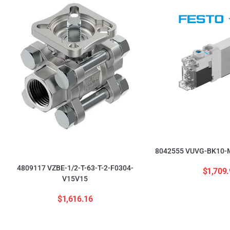
8042555 VUVG-BK10-M
4809117 VZBE-1/2-T-63-T-2-F0304-
$
1,709.
V15V15
$
1,616.16