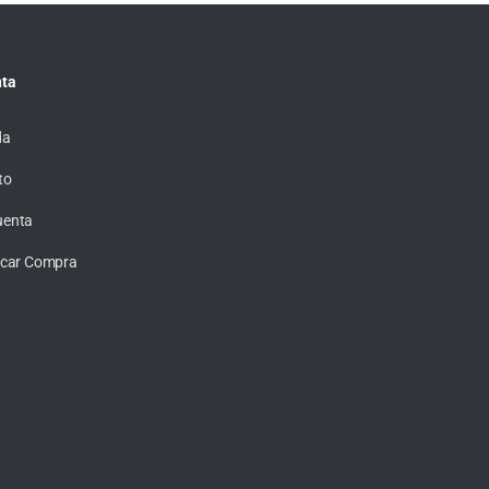
ta
da
to
uenta
ficar Compra