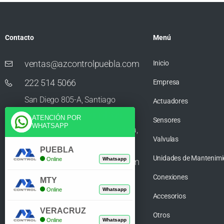
Contacto
Menú
ventas@azcontrolpuebla.com
Inicio
222 514 5066
Empresa
San Diego 805-A, Santiago
Actuadores
Momoxpan, Residencial San
ATENCIÓN POR
Sensores
WHATSAPP
Diego los Sauces, 72750 Cholula,
Valvulas
Puebla
PUEBLA
Unidades de Mantenimi
Online
Whatsapp
ventas@azcontrolpuebla.com
Conexiones
272 282 8890
MTY
Online
Whatsapp
Accesorios
Poniente. 7 469, Centro, 94370
VERACRUZ
Orizaba, Veracruz
Otros
Online
Whatsapp