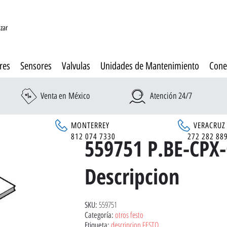
izar
res
Sensores
Valvulas
Unidades de Mantenimiento
Cone
Venta en México
Atención 24/7
MONTERREY
VERACRUZ
6
812 074 7330
272 282 88
559751 P.BE-CPX
Descripcion
559751
SKU:
otros festo
Categoría:
descripcion FESTO
Etiqueta: