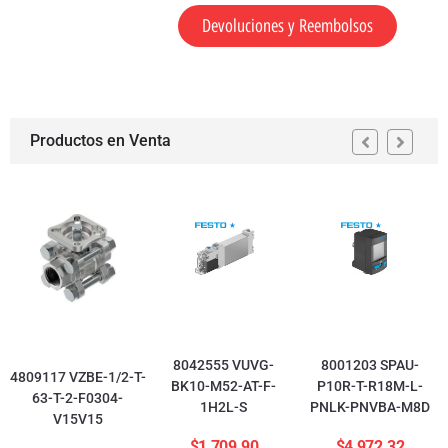
Devoluciones y Reembolsos
Productos en Venta
8042555 VUVG-
8001203 SPAU-
4809117 VZBE-1/2-T-
BK10-M52-AT-F-
P10R-T-R18M-L-
63-T-2-F0304-
1H2L-S
PNLK-PNVBA-M8D
V15V15
$
1,709.90
$
4,972.32