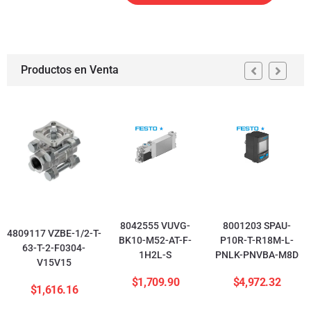
Productos en Venta
8042555 VUVG-
8001203 SPAU-
4809117 VZBE-1/2-T-
BK10-M52-AT-F-
P10R-T-R18M-L-
63-T-2-F0304-
1H2L-S
PNLK-PNVBA-M8D
V15V15
$
1,709.90
$
4,972.32
$
1,616.16