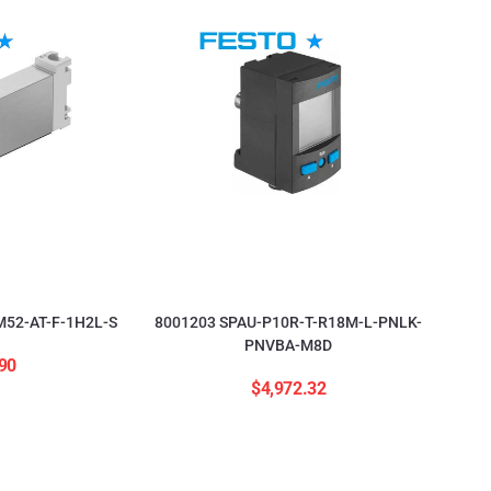
52-AT-F-1H2L-S
8001203 SPAU-P10R-T-R18M-L-PNLK-
PNVBA-M8D
90
$
4,972.32