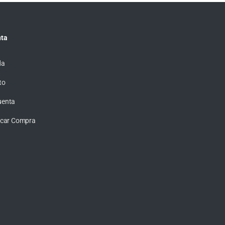
ta
da
to
uenta
ficar Compra