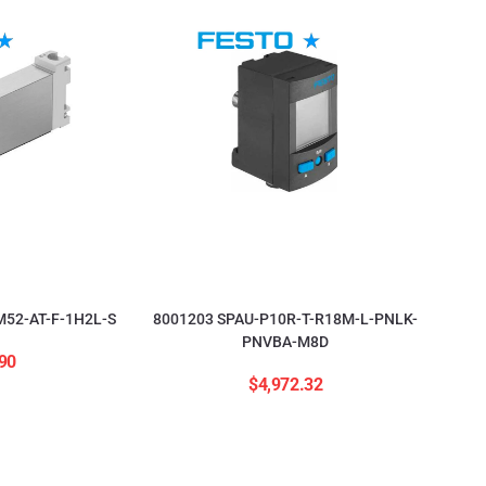
52-AT-F-1H2L-S
8001203 SPAU-P10R-T-R18M-L-PNLK-
PNVBA-M8D
90
$
4,972.32