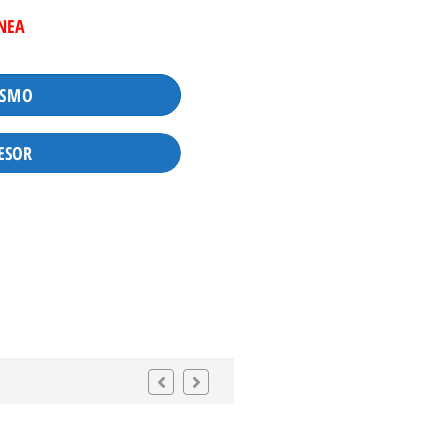
INEA
ISMO
ESOR