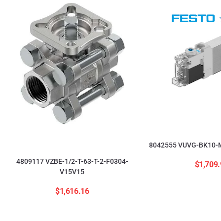
8042555 VUVG-BK10-M
4809117 VZBE-1/2-T-63-T-2-F0304-
$
1,709.
V15V15
$
1,616.16