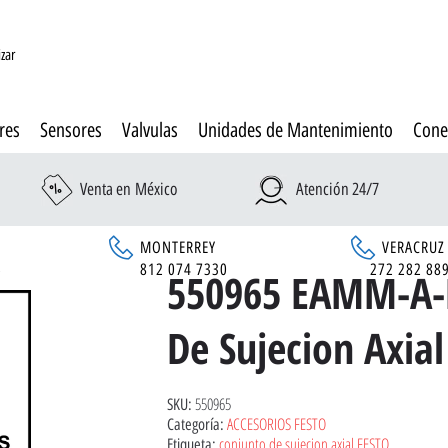
izar
res
Sensores
Valvulas
Unidades de Mantenimiento
Cone
Venta en México
Atención 24/7
MONTERREY
VERACRUZ
6
812 074 7330
272 282 88
550965 EAMM-A-
De Sujecion Axial
550965
SKU:
ACCESORIOS FESTO
Categoría:
conjunto de sujecion axial FESTO
Etiqueta: