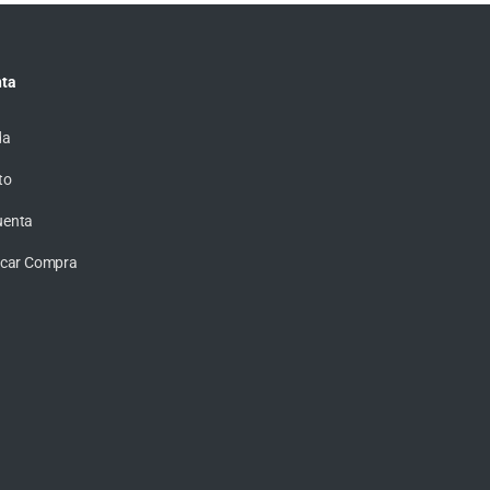
ta
da
to
uenta
ficar Compra