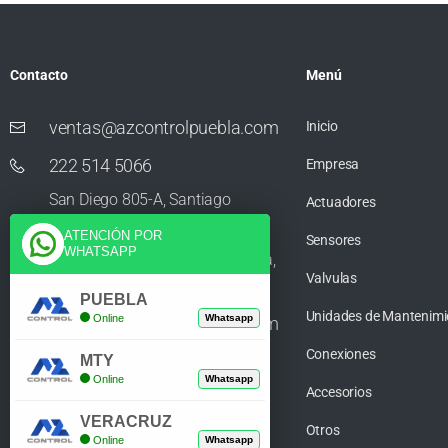
Contacto
Menú
ventas@azcontrolpuebla.com
Inicio
222 514 5066
Empresa
San Diego 805-A, Santiago
Actuadores
Momoxpan, Residencial San
ATENCIÓN POR
Sensores
WHATSAPP
Diego los Sauces, 72750 Cholula,
Valvulas
Puebla
PUEBLA
Unidades de Mantenimi
Online
Whatsapp
ventas@azcontrolpuebla.com
Conexiones
272 282 8890
MTY
Online
Whatsapp
Accesorios
Poniente. 7 469, Centro, 94370
VERACRUZ
Orizaba, Veracruz
Otros
Online
Whatsapp