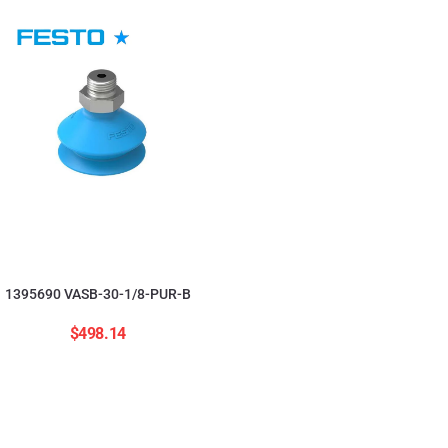
554208 ADNGF-12-20-
$
2,823.84
1395690 VASB-30-1/8-PUR-B
$
498.14