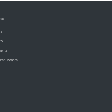
ta
da
to
uenta
ficar Compra