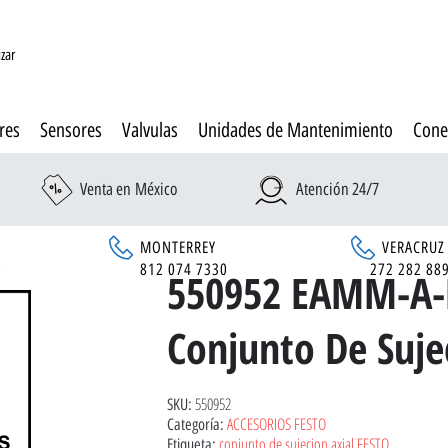
izar
res
Sensores
Valvulas
Unidades de Mantenimiento
Cone
Venta en México
Atención 24/7
MONTERREY
VERACRUZ
6
812 074 7330
272 282 88
550952 EAMM-A-
Conjunto De Suje
550952
SKU:
ACCESORIOS FESTO
Categoría:
conjunto de sujecion axial FESTO
Etiqueta: