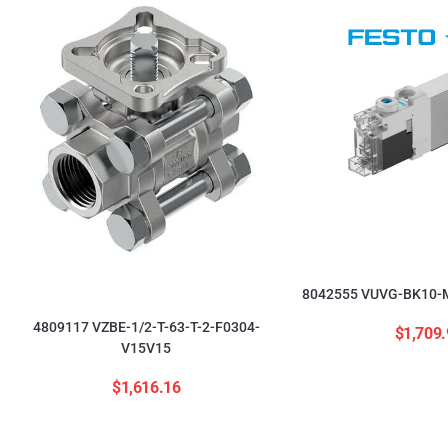
8042555 VUVG-BK10-M
4809117 VZBE-1/2-T-63-T-2-F0304-
$
1,709.
V15V15
$
1,616.16