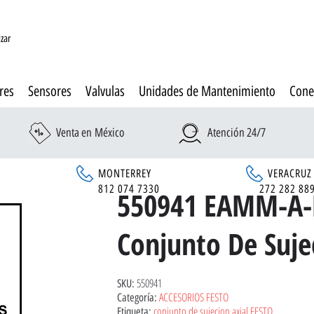
izar
res
Sensores
Valvulas
Unidades de Mantenimiento
Cone
Venta en México
Atención 24/7
MONTERREY
VERACRUZ
6
812 074 7330
272 282 88
550941 EAMM-A-
Conjunto De Suje
550941
SKU:
ACCESORIOS FESTO
Categoría:
conjunto de sujecion axial FESTO
Etiqueta: