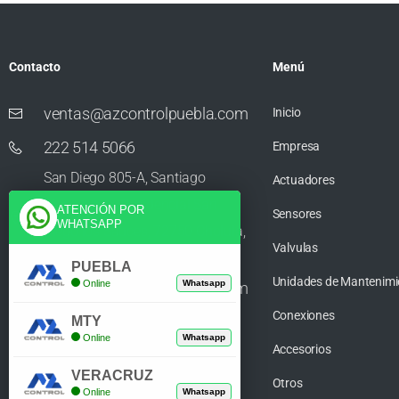
Contacto
Menú
ventas@azcontrolpuebla.com
Inicio
222 514 5066
Empresa
San Diego 805-A, Santiago
Actuadores
Momoxpan, Residencial San
ATENCIÓN POR
Sensores
WHATSAPP
Diego los Sauces, 72750 Cholula,
Valvulas
Puebla
PUEBLA
Unidades de Mantenimi
Online
Whatsapp
ventas@azcontrolpuebla.com
Conexiones
272 282 8890
MTY
Online
Whatsapp
Accesorios
Poniente. 7 469, Centro, 94370
VERACRUZ
Orizaba, Veracruz
Otros
Online
Whatsapp