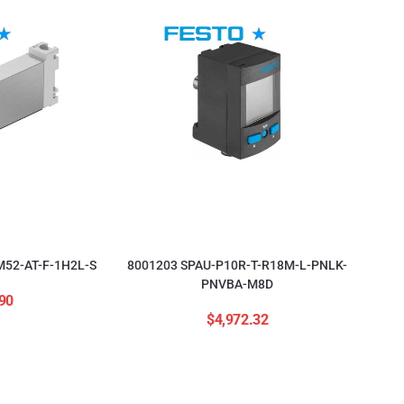
52-AT-F-1H2L-S
8001203 SPAU-P10R-T-R18M-L-PNLK-
PNVBA-M8D
90
$
4,972.32