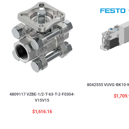
8042555 VUVG-BK10-M
4809117 VZBE-1/2-T-63-T-2-F0304-
$
1,709.
V15V15
$
1,616.16