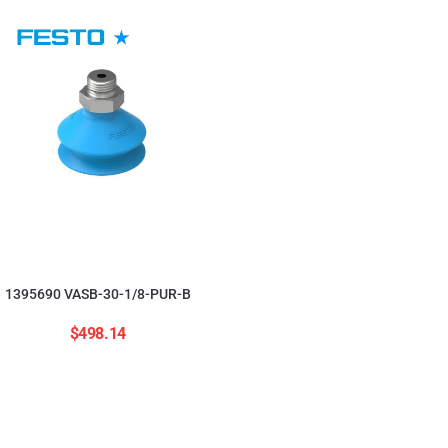
554208 ADNGF-12-20-
$
2,823.84
1395690 VASB-30-1/8-PUR-B
$
498.14