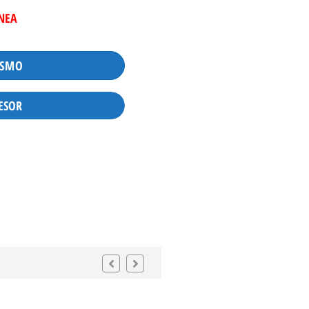
INEA
ISMO
ESOR