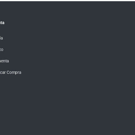
ta
da
to
uenta
ficar Compra