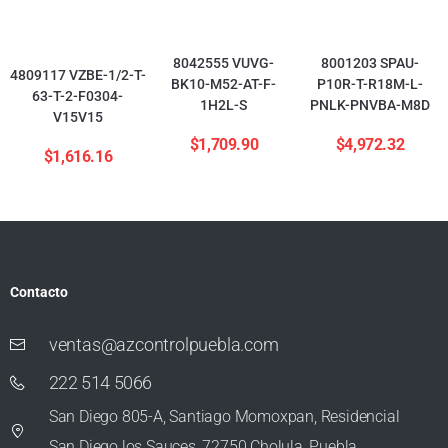
8042555 VUVG-
8001203 SPAU-
4809117 VZBE-1/2-T-
BK10-M52-AT-F-
P10R-T-R18M-L-
63-T-2-F0304-
1H2L-S
PNLK-PNVBA-M8D
V15V15
$
1,709.90
$
4,972.32
$
1,616.16
Contacto
ventas@azcontrolpuebla.com
222 514 5066
San Diego 805-A, Santiago Momoxpan, Residencial
San Diego los Sauces, 72750 Cholula, Puebla