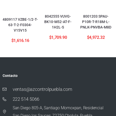
8042555 VUVG-
8001203 SPAU-
4809117 VZBE-1/2-T-
BK10-M52-AT-F-
P10R-T-R18M-L-
63-T-2-F0304-
1H2L-S
PNLK-PNVBA-M8D
V15V15
$
1,709.90
$
4,972.32
$
1,616.16
Contacto
ventas@azcontrolpuebla.com
222 514 5066
San Diego 805-A, Santiago Momoxpan, Residencial
San Diego los Sauces, 72750 Cholula, Puebla