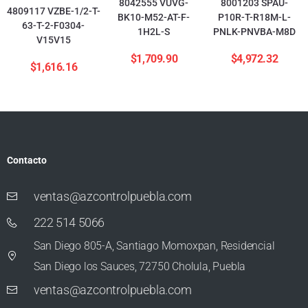
8042555 VUVG-
8001203 SPAU-
4809117 VZBE-1/2-T-
BK10-M52-AT-F-
P10R-T-R18M-L-
63-T-2-F0304-
1H2L-S
PNLK-PNVBA-M8D
V15V15
$
1,709.90
$
4,972.32
$
1,616.16
Contacto
ventas@azcontrolpuebla.com
222 514 5066
San Diego 805-A, Santiago Momoxpan, Residencial
San Diego los Sauces, 72750 Cholula, Puebla
ventas@azcontrolpuebla.com