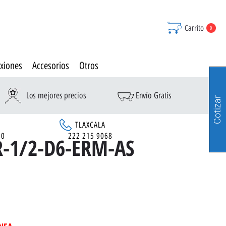
Carrito
0
xiones
Accesorios
Otros
Los mejores precios
Envío Gratis
Cotizar
TLAXCALA
90
222 215 9068
R-1/2-D6-ERM-AS