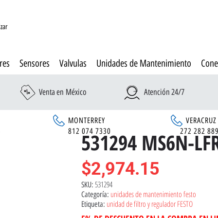
izar
res
Sensores
Valvulas
Unidades de Mantenimiento
Cone
Venta en México
Atención 24/7
MONTERREY
VERACRUZ
6
812 074 7330
272 282 88
531294 MS6N-LF
$
2,974.15
531294
SKU:
unidades de mantenimiento festo
Categoría:
unidad de filtro y regulador FESTO
Etiqueta: