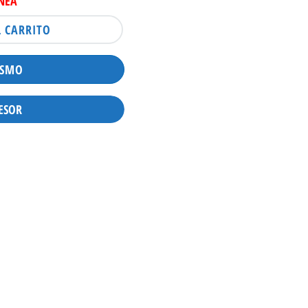
INEA
L CARRITO
ISMO
ESOR