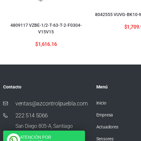
8042555 VUVG-BK10-M
4809117 VZBE-1/2-T-63-T-2-F0304-
$
1,709.
V15V15
$
1,616.16
Contacto
Menú
ventas@azcontrolpuebla.com
Inicio
222 514 5066
Empresa
San Diego 805-A, Santiago
Actuadores
Momoxpan, Residencial San
ATENCIÓN POR
Sensores