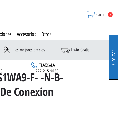
Carrito
0
xiones
Accesorios
Otros
Los mejores precios
Envío Gratis
Cotizar
TLAXCALA
90
222 215 9068
S1WA9-F- -N-B-
 De Conexion