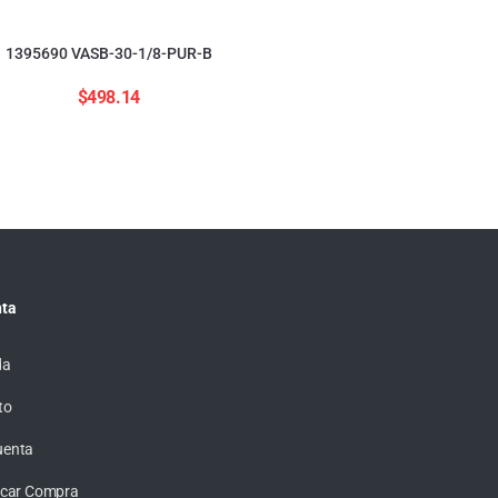
554208 ADNGF-12-20-
$
2,823.84
1395690 VASB-30-1/8-PUR-B
$
498.14
ta
da
to
uenta
ficar Compra