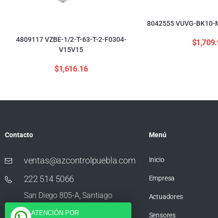
8042555 VUVG-BK10-M
4809117 VZBE-1/2-T-63-T-2-F0304-
$
1,709.
V15V15
$
1,616.16
Contacto
Menú
ventas@azcontrolpuebla.com
Inicio
222 514 5066
Empresa
San Diego 805-A, Santiago
Actuadores
Momoxpan, Residencial San
ATENCIÓN POR
Sensores