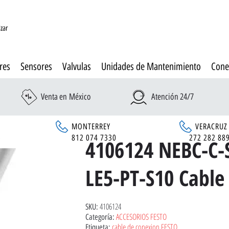
izar
res
Sensores
Valvulas
Unidades de Mantenimiento
Cone
Venta en México
Atención 24/7
MONTERREY
VERACRUZ
6
812 074 7330
272 282 88
4106124 NEBC-C-
LE5-PT-S10 Cable
4106124
SKU:
ACCESORIOS FESTO
Categoría:
cable de conexion FESTO
Etiqueta: