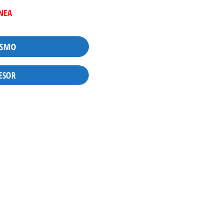
INEA
ISMO
ESOR