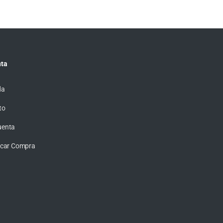
ta
da
to
uenta
ficar Compra