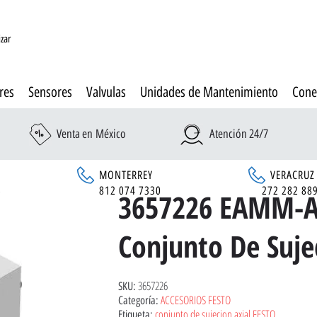
izar
res
Sensores
Valvulas
Unidades de Mantenimiento
Cone
Venta en México
Atención 24/7
MONTERREY
VERACRUZ
6
812 074 7330
272 282 88
3657226 EAMM-A
Conjunto De Suje
3657226
SKU:
ACCESORIOS FESTO
Categoría:
conjunto de sujecion axial FESTO
Etiqueta: