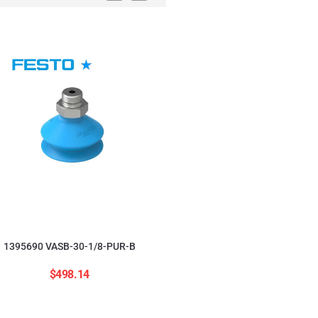
554208 ADNGF-12-20-
$
2,823.84
1395690 VASB-30-1/8-PUR-B
$
498.14