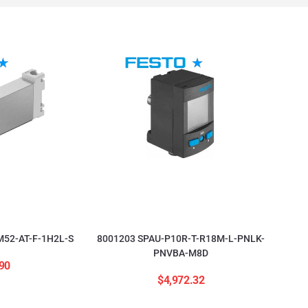
52-AT-F-1H2L-S
8001203 SPAU-P10R-T-R18M-L-PNLK-
PNVBA-M8D
90
$
4,972.32