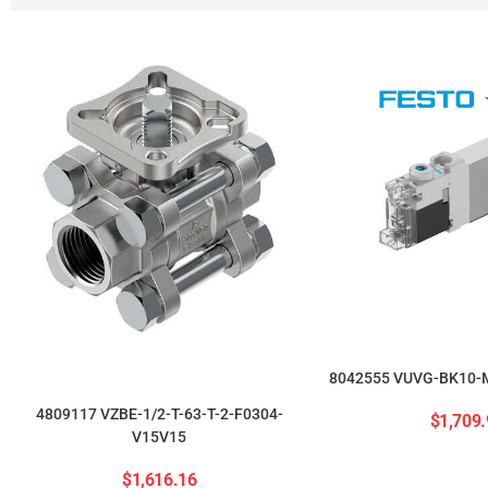
8042555 VUVG-BK10-M
4809117 VZBE-1/2-T-63-T-2-F0304-
$
1,709.
V15V15
$
1,616.16