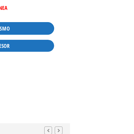
INEA
ISMO
ESOR