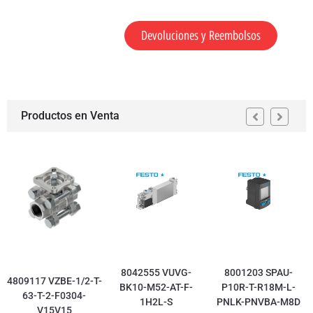
Devoluciones y Reembolsos
Productos en Venta
8042555 VUVG-
8001203 SPAU-
4809117 VZBE-1/2-T-
BK10-M52-AT-F-
P10R-T-R18M-L-
63-T-2-F0304-
1H2L-S
PNLK-PNVBA-M8D
V15V15