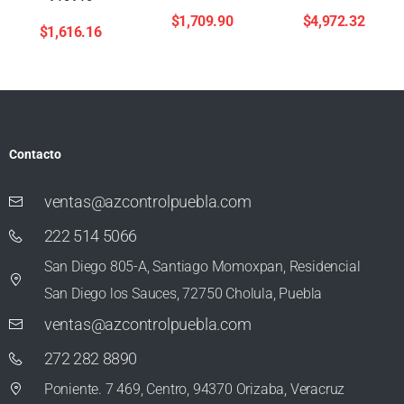
$
1,709.90
$
4,972.32
$
1,616.16
Contacto
ventas@azcontrolpuebla.com
222 514 5066
San Diego 805-A, Santiago Momoxpan, Residencial
San Diego los Sauces, 72750 Cholula, Puebla
ventas@azcontrolpuebla.com
272 282 8890
Poniente. 7 469, Centro, 94370 Orizaba, Veracruz