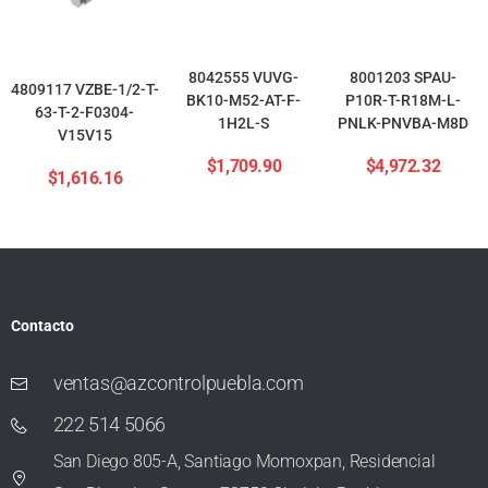
8042555 VUVG-
8001203 SPAU-
4809117 VZBE-1/2-T-
BK10-M52-AT-F-
P10R-T-R18M-L-
63-T-2-F0304-
1H2L-S
PNLK-PNVBA-M8D
V15V15
$
1,709.90
$
4,972.32
$
1,616.16
Contacto
ventas@azcontrolpuebla.com
222 514 5066
San Diego 805-A, Santiago Momoxpan, Residencial