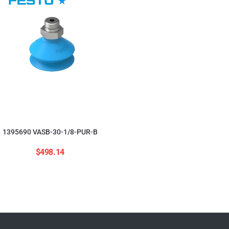
554208 ADNGF-12-20-
$
2,823.84
1395690 VASB-30-1/8-PUR-B
$
498.14