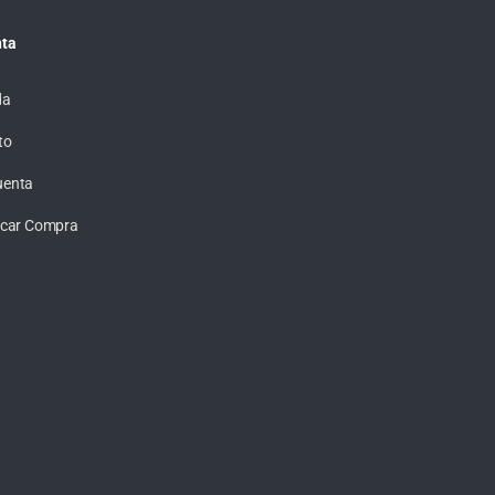
ta
da
to
uenta
ficar Compra