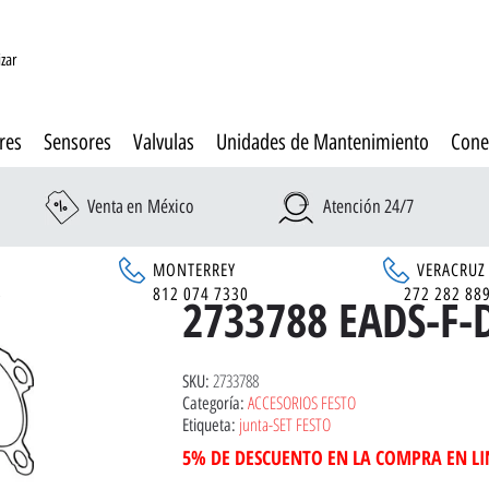
izar
res
Sensores
Valvulas
Unidades de Mantenimiento
Cone
Venta en México
Atención 24/7
MONTERREY
VERACRUZ
6
812 074 7330
272 282 88
2733788 EADS-F-
2733788
SKU:
ACCESORIOS FESTO
Categoría:
junta-SET FESTO
Etiqueta:
5% DE DESCUENTO EN LA COMPRA EN L