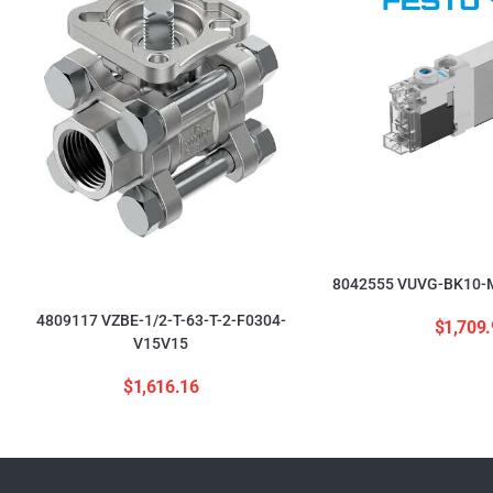
8042555 VUVG-BK10-M
4809117 VZBE-1/2-T-63-T-2-F0304-
$
1,709.
V15V15
$
1,616.16