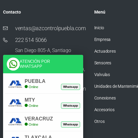
Contacto
Menú
ventas@azcontrolpuebla.com
Inicio
222 514 5066
Empresa
San Diego 805-A, Santiago
Actuadores
Momoxpan, Residencial San
ATENCIÓN POR
Sensores
WHATSAPP
Diego los Sauces, 72750 Cholula,
Valvulas
Puebla
PUEBLA
Unidades de Mantenimi
Online
Whatsapp
ventas@azcontrolpuebla.com
Conexiones
272 282 8890
MTY
Online
Whatsapp
Accesorios
Poniente. 7 469, Centro, 94370
VERACRUZ
Orizaba, Veracruz
Otros
Online
Whatsapp
TLAXCALA