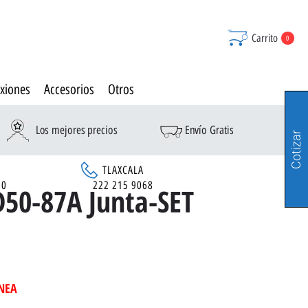
Carrito
0
xiones
Accesorios
Otros
Los mejores precios
Envío Gratis
Cotizar
TLAXCALA
90
222 215 9068
D50-87A Junta-SET
INEA