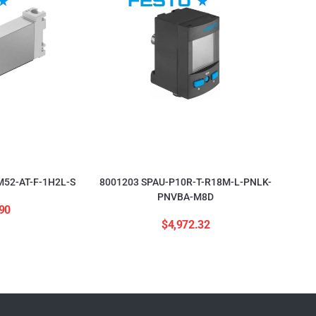
52-AT-F-1H2L-S
8001203 SPAU-P10R-T-R18M-L-PNLK-
PNVBA-M8D
90
$
4,972.32