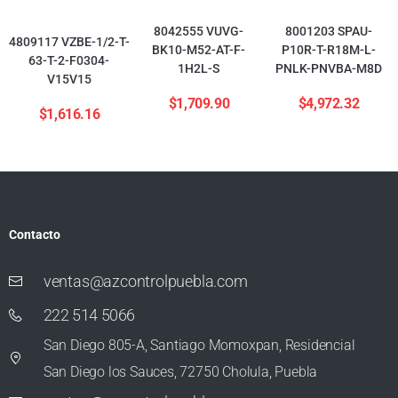
8042555 VUVG-
8001203 SPAU-
4809117 VZBE-1/2-T-
BK10-M52-AT-F-
P10R-T-R18M-L-
63-T-2-F0304-
1H2L-S
PNLK-PNVBA-M8D
V15V15
$
1,709.90
$
4,972.32
$
1,616.16
Contacto
ventas@azcontrolpuebla.com
222 514 5066
San Diego 805-A, Santiago Momoxpan, Residencial
San Diego los Sauces, 72750 Cholula, Puebla