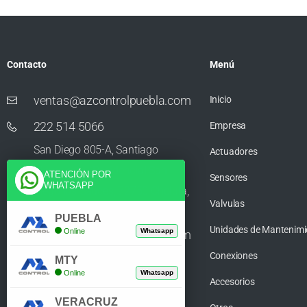
Contacto
Menú
ventas@azcontrolpuebla.com
Inicio
222 514 5066
Empresa
San Diego 805-A, Santiago
Actuadores
Momoxpan, Residencial San
ATENCIÓN POR
Sensores
WHATSAPP
Diego los Sauces, 72750 Cholula,
Valvulas
Puebla
PUEBLA
Unidades de Mantenimi
Online
Whatsapp
ventas@azcontrolpuebla.com
Conexiones
272 282 8890
MTY
Online
Whatsapp
Accesorios
Poniente. 7 469, Centro, 94370
VERACRUZ
Orizaba, Veracruz