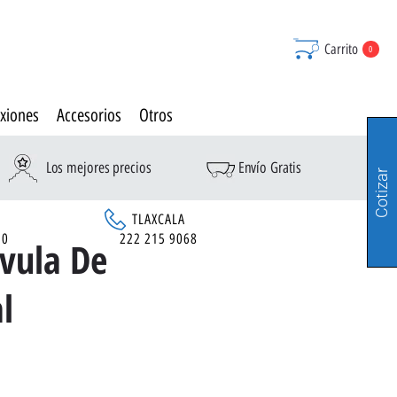
Carrito
0
xiones
Accesorios
Otros
Los mejores precios
Envío Gratis
Cotizar
TLAXCALA
90
222 215 9068
vula De
l