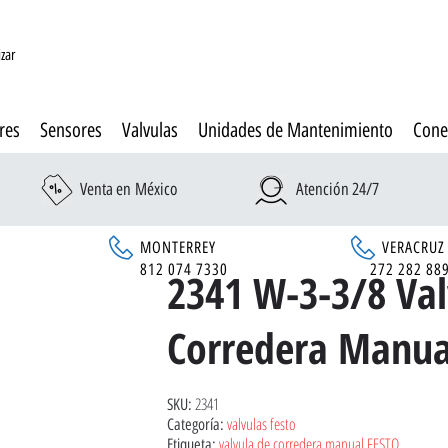
izar
res
Sensores
Valvulas
Unidades de Mantenimiento
Cone
Venta en México
Atención 24/7
MONTERREY
VERACRUZ
6
812 074 7330
272 282 88
2341 W-3-3/8 Val
Corredera Manua
2341
SKU:
valvulas festo
Categoría:
valvula de corredera manual FESTO
Etiqueta: