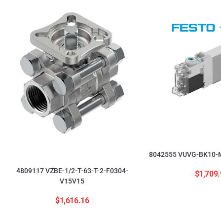
8042555 VUVG-BK10-M
4809117 VZBE-1/2-T-63-T-2-F0304-
$
1,709.
V15V15
$
1,616.16