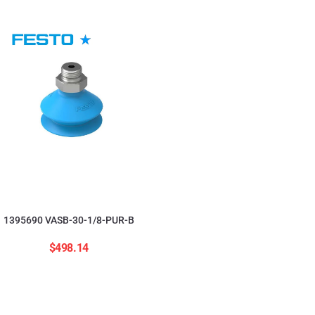
554208 ADNGF-12-20-
$
2,823.84
1395690 VASB-30-1/8-PUR-B
$
498.14