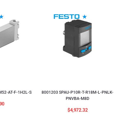
52-AT-F-1H2L-S
8001203 SPAU-P10R-T-R18M-L-PNLK-
PNVBA-M8D
90
$
4,972.32