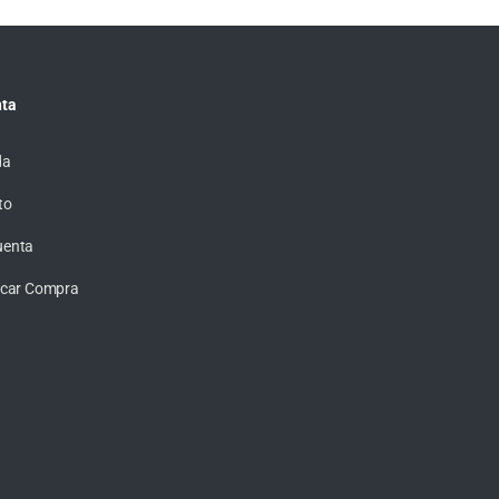
ta
da
to
uenta
ficar Compra