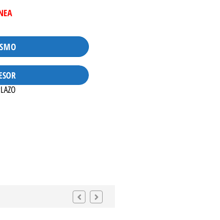
INEA
ISMO
ESOR
PLAZO