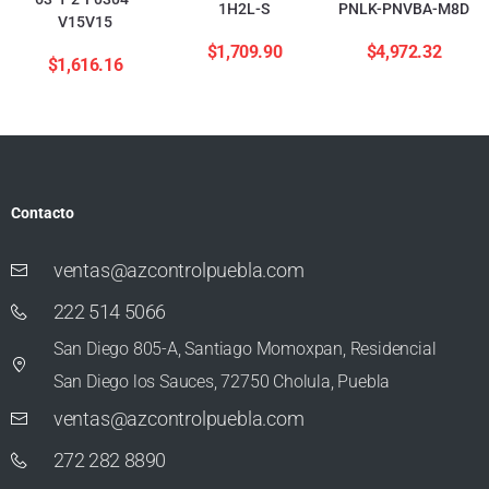
1H2L-S
PNLK-PNVBA-M8D
V15V15
$
1,709.90
$
4,972.32
$
1,616.16
Contacto
ventas@azcontrolpuebla.com
222 514 5066
San Diego 805-A, Santiago Momoxpan, Residencial
San Diego los Sauces, 72750 Cholula, Puebla
ventas@azcontrolpuebla.com
272 282 8890