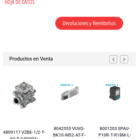
HOJA DE DATOS
Devoluciones y Reembolsos
Productos en Venta
8042555 VUVG-
8001203 SPAU-
4809117 VZBE-1/2-T-
BK10-M52-AT-F-
P10R-T-R18M-L-
63-T-2-F0304-