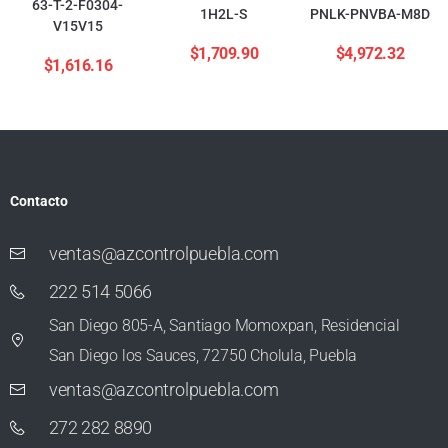
63-T-2-F0304-
1H2L-S
PNLK-PNVBA-M8D
V15V15
$
1,709.90
$
4,972.32
$
1,616.16
Contacto
ventas@azcontrolpuebla.com
222 514 5066
San Diego 805-A, Santiago Momoxpan, Residencial
San Diego los Sauces, 72750 Cholula, Puebla
ventas@azcontrolpuebla.com
272 282 8890