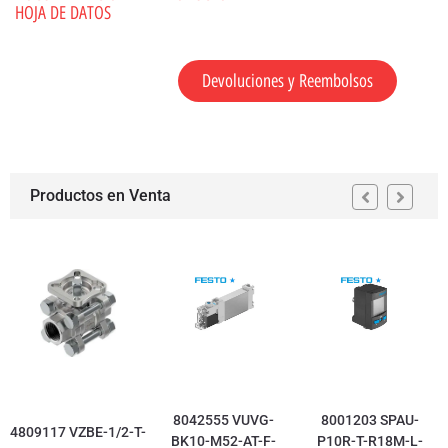
HOJA DE DATOS
Devoluciones y Reembolsos
Productos en Venta
8042555 VUVG-
8001203 SPAU-
4809117 VZBE-1/2-T-
BK10-M52-AT-F-
P10R-T-R18M-L-