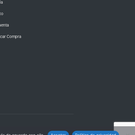
da
to
uenta
ficar Compra