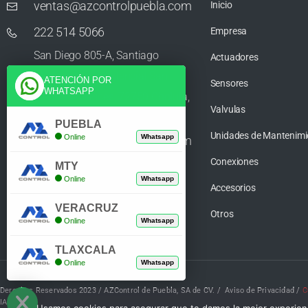
ventas@azcontrolpuebla.com
Inicio
222 514 5066
Empresa
San Diego 805-A, Santiago
Actuadores
Momoxpan, Residencial San
ATENCIÓN POR
Sensores
WHATSAPP
Diego los Sauces, 72750 Cholula,
Valvulas
Puebla
PUEBLA
Unidades de Mantenimi
Online
Whatsapp
ventas@azcontrolpuebla.com
Conexiones
272 282 8890
MTY
Online
Whatsapp
Accesorios
Poniente. 7 469, Centro, 94370
VERACRUZ
Orizaba, Veracruz
Otros
Online
Whatsapp
TLAXCALA
Online
Whatsapp
Derechos Reservados 2023 / AZControl de Puebla, SA de CV. /
Aviso de Privacidad
/
C
IA