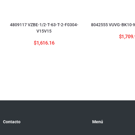
4809117 VZBE-1/2-T-63-T-2-F0304-
8042555 VUVG-BK10-M
V15V15
$
1,709.
$
1,616.16
Contacto
Menú