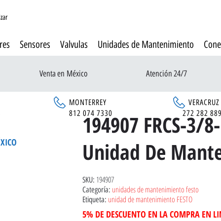
izar
res
Sensores
Valvulas
Unidades de Mantenimiento
Cone
Venta en México
Atención 24/7
MONTERREY
VERACRUZ
6
812 074 7330
272 282 88
194907 FRCS-3/8
ÉXICO
Unidad De Mant
194907
SKU:
unidades de mantenimiento festo
Categoría:
unidad de mantenimiento FESTO
Etiqueta:
5% DE DESCUENTO EN LA COMPRA EN L