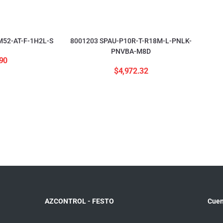
52-AT-F-1H2L-S
8001203 SPAU-P10R-T-R18M-L-PNLK-
PNVBA-M8D
90
$
4,972.32
AZCONTROL - FESTO
Cuen