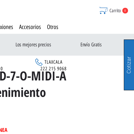
Carrito
0
xiones
Accesorios
Otros
Los mejores precios
Envío Gratis
Cotizar
TLAXCALA
90
222 215 9068
-D-7-O-MIDI-A
enimiento
INEA