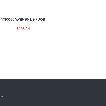
1395690 VASB-30-1/8-PUR-B
$
498.14
554208 ADNGF-12-20-
$
2,823.84
ta