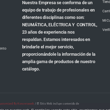
Tien
Nuestra Empresa se conforma de un
equipo de trabajo de profesionales en
Carri
diferentes disciplinas como son:
Mi C
NEUMÁTICA, ELÉCTRICA Y CONTROL,
Veri
23 años de experiencia nos
respaldan. Estamos interesados en
brindarle el mejor servicio,
ento
proporcionándole la información de la
amplia gama de productos de nuestro
catálogo.
ustomized By Koncretaweb
/ El Sitio Web incluye contenido de