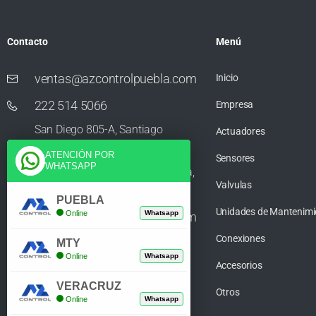
Contacto
Menú
ventas@azcontrolpuebla.com
Inicio
222 514 5066
Empresa
San Diego 805-A, Santiago
Actuadores
Momoxpan, Residencial San
ATENCIÓN POR
Sensores
WHATSAPP
Diego los Sauces, 72750 Cholula,
Valvulas
Puebla
PUEBLA
Unidades de Mantenimi
Online
Whatsapp
ventas@azcontrolpuebla.com
Conexiones
272 282 8890
MTY
Online
Whatsapp
Accesorios
Poniente. 7 469, Centro, 94370
VERACRUZ
Orizaba, Veracruz
Otros
Online
Whatsapp