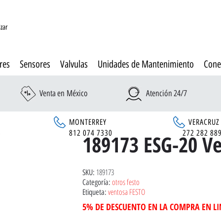
izar
res
Sensores
Valvulas
Unidades de Mantenimiento
Cone
Venta en México
Atención 24/7
MONTERREY
VERACRUZ
6
812 074 7330
272 282 88
189173 ESG-20 V
189173
SKU:
otros festo
Categoría:
ventosa FESTO
Etiqueta:
5% DE DESCUENTO EN LA COMPRA EN L