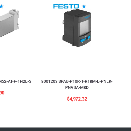
52-AT-F-1H2L-S
8001203 SPAU-P10R-T-R18M-L-PNLK-
PNVBA-M8D
90
$
4,972.32