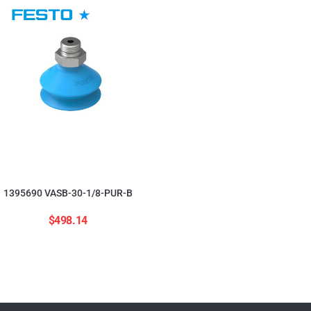
554208 ADNGF-12-20-
$
2,823.84
1395690 VASB-30-1/8-PUR-B
$
498.14