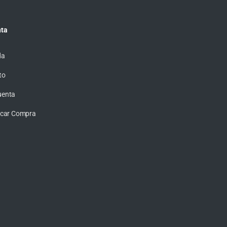
ta
da
to
uenta
ficar Compra