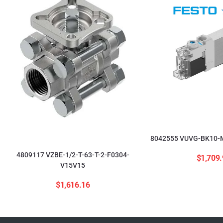
8042555 VUVG-BK10-M
4809117 VZBE-1/2-T-63-T-2-F0304-
$
1,709.
V15V15
$
1,616.16