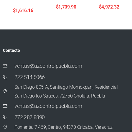
$
1,709.90
$
4,972.32
$
1,616.16
Contacto
ventas@azcontrolpuebla.com
222 514 5066
San Diego 805-A, Santiago Momoxpan, Residencial
San Diego los Sauces, 72750 Cholula, Puebla
ventas@azcontrolpuebla.com
272 282 8890
Poniente. 7 469, Centro, 94370 Orizaba, Veracruz