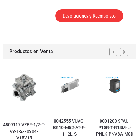
Devoluciones y Reembolsos
Productos en Venta
8042555 VUVG-
8001203 SPAU-
4809117 VZBE-1/2-T-
BK10-M52-AT-F-
P10R-T-R18M-L-
63-T-2-F0304-
1H2L-S
PNLK-PNVBA-M8D
V15V15