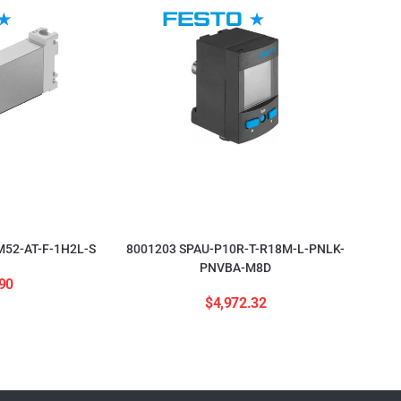
52-AT-F-1H2L-S
8001203 SPAU-P10R-T-R18M-L-PNLK-
PNVBA-M8D
90
$
4,972.32