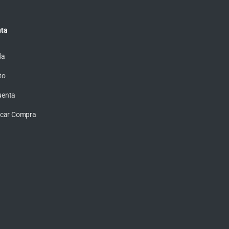
ta
da
to
uenta
ficar Compra