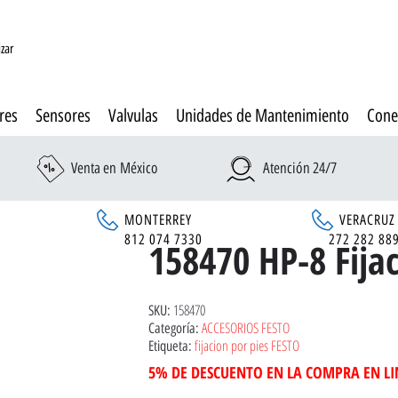
izar
res
Sensores
Valvulas
Unidades de Mantenimiento
Cone
Venta en México
Atención 24/7
MONTERREY
VERACRUZ
6
812 074 7330
272 282 88
158470 HP-8 Fijac
158470
SKU:
ACCESORIOS FESTO
Categoría:
fijacion por pies FESTO
Etiqueta:
5% DE DESCUENTO EN LA COMPRA EN L