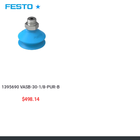
554208 ADNGF-12-20-
$
2,823.84
1395690 VASB-30-1/8-PUR-B
$
498.14