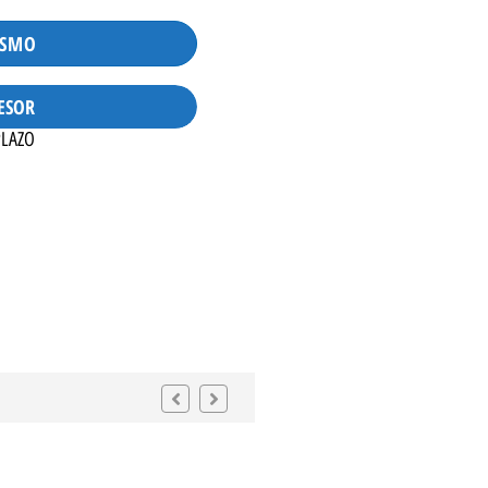
ISMO
ESOR
PLAZO