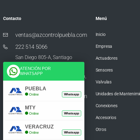
Contacto
Menú
ventas@azcontrolpuebla.com
Inicio
222 514 5066
Empresa
San Diego 805-A, Santiago
Actuadores
Momoxpan, Residencial San
ATENCIÓN POR
Sensores
WHATSAPP
Diego los Sauces, 72750 Cholula,
Valvulas
Puebla
PUEBLA
Unidades de Mantenimi
Online
Whatsapp
ventas@azcontrolpuebla.com
Conexiones
272 282 8890
MTY
Online
Whatsapp
Accesorios
Poniente. 7 469, Centro, 94370
VERACRUZ
Orizaba, Veracruz
Otros
Online
Whatsapp