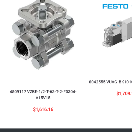
8042555 VUVG-BK10-M
4809117 VZBE-1/2-T-63-T-2-F0304-
$
1,709.
V15V15
$
1,616.16