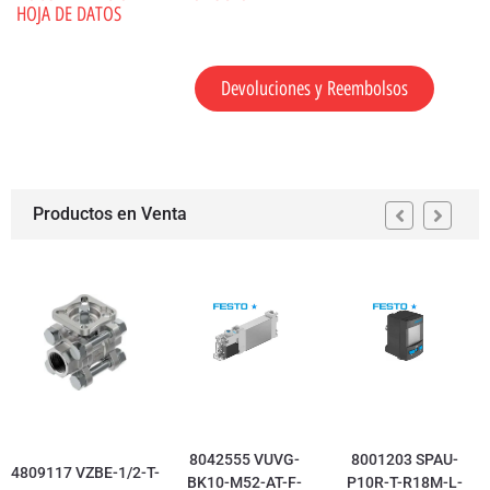
HOJA DE DATOS
Devoluciones y Reembolsos
Productos en Venta
8042555 VUVG-
8001203 SPAU-
4809117 VZBE-1/2-T-
BK10-M52-AT-F-
P10R-T-R18M-L-