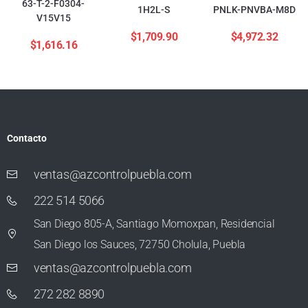
63-T-2-F0304-
1H2L-S
PNLK-PNVBA-M8D
V15V15
$
1,709.90
$
4,972.32
$
1,616.16
Contacto
ventas@azcontrolpuebla.com
222 514 5066
San Diego 805-A, Santiago Momoxpan, Residencial
San Diego los Sauces, 72750 Cholula, Puebla
ventas@azcontrolpuebla.com
272 282 8890