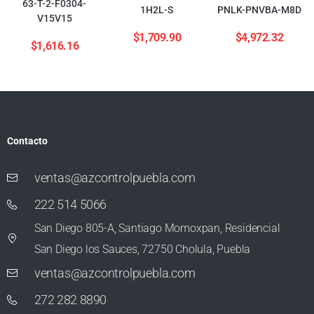
63-T-2-F0304-
1H2L-S
PNLK-PNVBA-M8D
V15V15
$
1,709.90
$
4,972.32
$
1,616.16
Contacto
ventas@azcontrolpuebla.com
222 514 5066
San Diego 805-A, Santiago Momoxpan, Residencial
San Diego los Sauces, 72750 Cholula, Puebla
ventas@azcontrolpuebla.com
272 282 8890