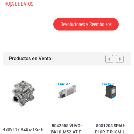
HOJA DE DATOS
Devoluciones y Reembolsos
Productos en Venta
8042555 VUVG-
8001203 SPAU-
4809117 VZBE-1/2-T-
BK10-M52-AT-F-
P10R-T-R18M-L-