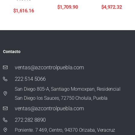
$
1,709.90
$
4,972.32
$
1,616.16
Contacto
ventas@azcontrolpuebla.com
222 514 5066
San Diego 805-A, Santiago Momoxpan, Residencial
San Diego los Sauces, 72750 Cholula, Puebla
ventas@azcontrolpuebla.com
272 282 8890
Poniente. 7 469, Centro, 94370 Orizaba, Veracruz