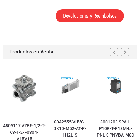
Devoluciones y Reembolsos
Productos en Venta
8042555 VUVG-
8001203 SPAU-
4809117 VZBE-1/2-T-
BK10-M52-AT-F-
P10R-T-R18M-L-
63-T-2-F0304-
1H2L-S
PNLK-PNVBA-M8D
V15V15