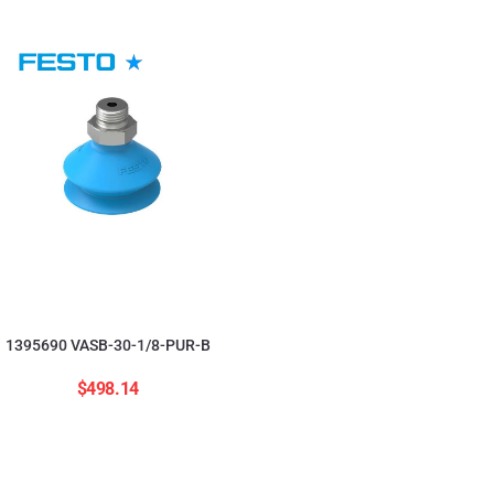
554208 ADNGF-12-20-
$
2,823.84
1395690 VASB-30-1/8-PUR-B
$
498.14