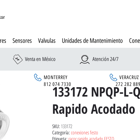
izar
res
Sensores
Valvulas
Unidades de Mantenimiento
Cone
Venta en México
Atención 24/7
MONTERREY
VERACRUZ
6
812 074 7330
272 282 88
133172 NPQP-L-Q
Rapido Acodado
133172
SKU:
conexiones festo
Categoría:
racor rapido acodado FESTO
Etiqueta: