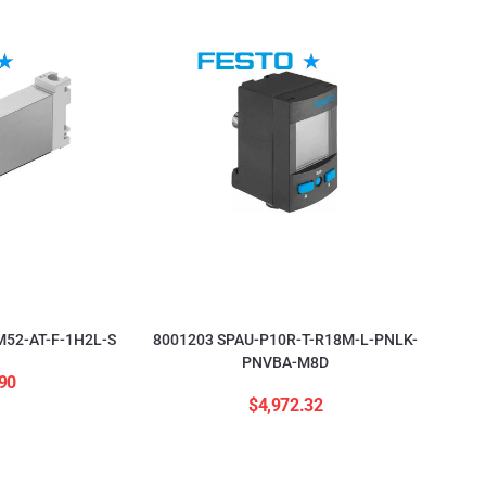
52-AT-F-1H2L-S
8001203 SPAU-P10R-T-R18M-L-PNLK-
PNVBA-M8D
90
$
4,972.32