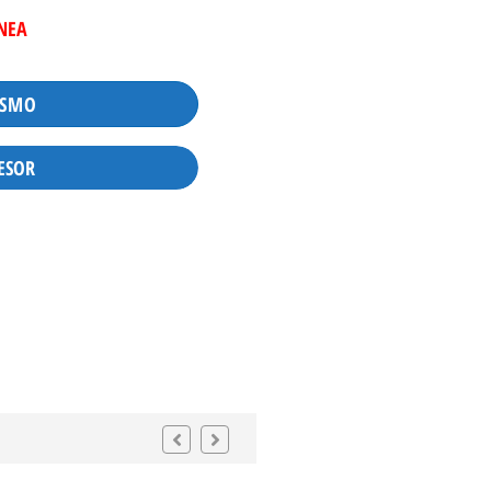
INEA
ISMO
ESOR