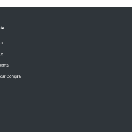
ta
da
to
uenta
ficar Compra