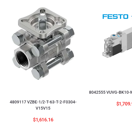
8042555 VUVG-BK10-M
4809117 VZBE-1/2-T-63-T-2-F0304-
$
1,709.
V15V15
$
1,616.16