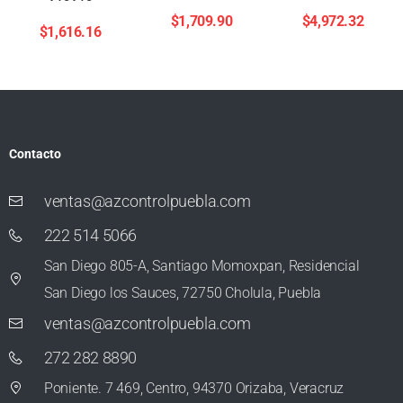
$
1,709.90
$
4,972.32
$
1,616.16
Contacto
ventas@azcontrolpuebla.com
222 514 5066
San Diego 805-A, Santiago Momoxpan, Residencial
San Diego los Sauces, 72750 Cholula, Puebla
ventas@azcontrolpuebla.com
272 282 8890
Poniente. 7 469, Centro, 94370 Orizaba, Veracruz