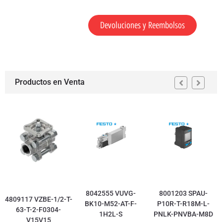
Devoluciones y Reembolsos
Productos en Venta
8042555 VUVG-
8001203 SPAU-
4809117 VZBE-1/2-T-
BK10-M52-AT-F-
P10R-T-R18M-L-
63-T-2-F0304-
1H2L-S
PNLK-PNVBA-M8D
V15V15