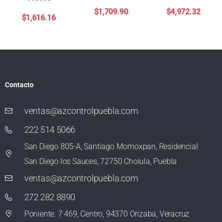
$
1,709.90
$
4,972.32
$
1,616.16
Contacto
ventas@azcontrolpuebla.com
222 514 5066
San Diego 805-A, Santiago Momoxpan, Residencial
San Diego los Sauces, 72750 Cholula, Puebla
ventas@azcontrolpuebla.com
272 282 8890
Poniente. 7 469, Centro, 94370 Orizaba, Veracruz