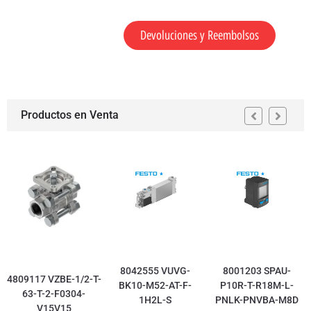
Devoluciones y Reembolsos
Productos en Venta
8042555 VUVG-
8001203 SPAU-
4809117 VZBE-1/2-T-
BK10-M52-AT-F-
P10R-T-R18M-L-
63-T-2-F0304-
1H2L-S
PNLK-PNVBA-M8D
V15V15