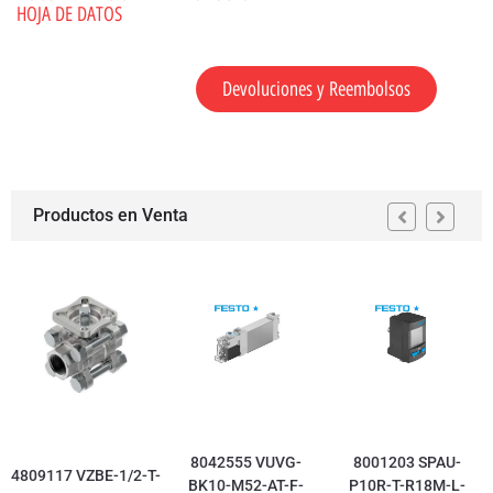
HOJA DE DATOS
Devoluciones y Reembolsos
Productos en Venta
8042555 VUVG-
8001203 SPAU-
4809117 VZBE-1/2-T-
BK10-M52-AT-F-
P10R-T-R18M-L-