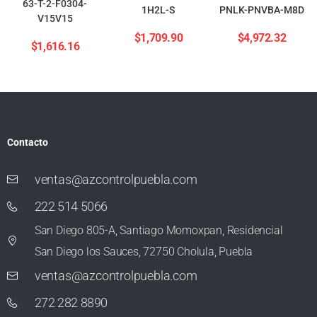
63-T-2-F0304-
1H2L-S
PNLK-PNVBA-M8D
V15V15
$
1,709.90
$
4,972.32
$
1,616.16
Contacto
ventas@azcontrolpuebla.com
222 514 5066
San Diego 805-A, Santiago Momoxpan, Residencial
San Diego los Sauces, 72750 Cholula, Puebla
ventas@azcontrolpuebla.com
272 282 8890