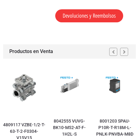
Devoluciones y Reembolsos
Productos en Venta
8042555 VUVG-
8001203 SPAU-
4809117 VZBE-1/2-T-
BK10-M52-AT-F-
P10R-T-R18M-L-
63-T-2-F0304-
1H2L-S
PNLK-PNVBA-M8D
V15V15