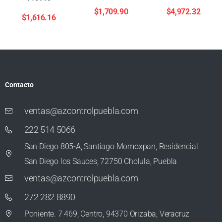
$
1,709.90
$
4,972.32
$
1,616.16
Contacto
ventas@azcontrolpuebla.com
222 514 5066
San Diego 805-A, Santiago Momoxpan, Residencial
San Diego los Sauces, 72750 Cholula, Puebla
ventas@azcontrolpuebla.com
272 282 8890
Poniente. 7 469, Centro, 94370 Orizaba, Veracruz