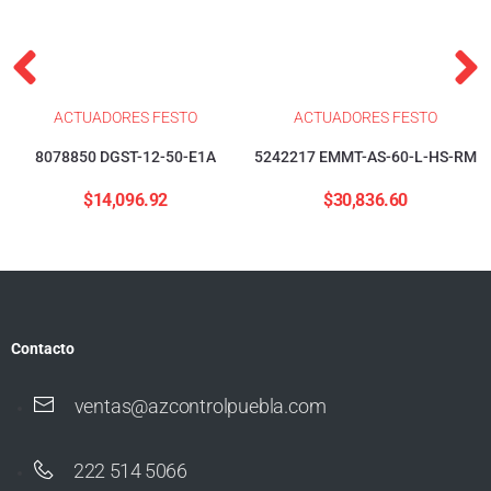
ACTUADORES FESTO
ACTUADORES FESTO
8078850 DGST-12-50-E1A
5242217 EMMT-AS-60-L-HS-RM
$
14,096.92
$
30,836.60
Contacto
ventas@azcontrolpuebla.com
222 514 5066