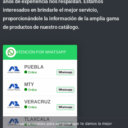
años de experiencia nos respaldan. Estamos
interesados en brindarle el mejor servicio,
proporcionándole la información de la amplia gama
de productos de nuestro catálogo.
Cuenta
ATENCIÓN POR WHATSAPP
Tienda
PUEBLA
Online
Whatsapp
Carrito
MTY
Mi Cuenta
Online
Whatsapp
Verificar Compra
VERACRUZ
Online
Whatsapp
TLAXCALA
Usamos cookies para asegurar que te damos la mejor
Online
Whatsapp