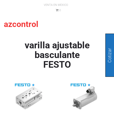
VENTA EN MEXICO
0
azcontrol
varilla ajustable
Cotizar
basculante
FESTO