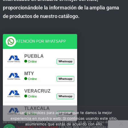
proporcionándole la información de la amplia gama
de productos de nuestro catálogo.
Cuenta
ATENCIÓN POR WHATSAPP
Tienda
PUEBLA
Online
Whatsapp
Carrito
MTY
Mi Cuenta
Online
Whatsapp
Verificar Compra
VERACRUZ
Online
Whatsapp
TLAXCALA
Usamos cookies para asegurar que te damos la mejor
Online
Whatsapp
experiencia en nuestra web. Si continúas usando este sitio,
Derechos Reservados 2023 / AZControl de Puebla, SA de CV. /
Aviso de Privacidad
asumiremos que estás de acuerdo con ello.
/
Customized By Koncretaweb
/ El Sitio Web incluye contenido de IA