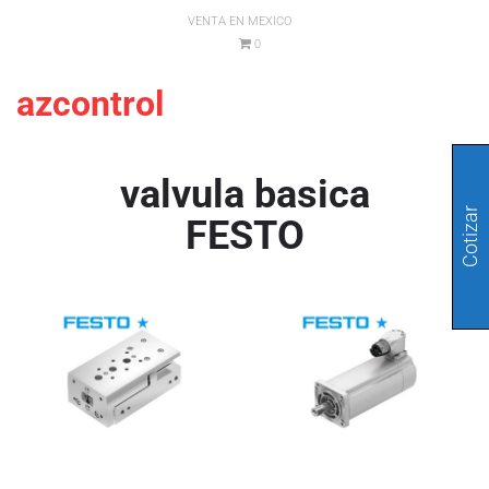
VENTA EN MEXICO
0
azcontrol
valvula basica
Cotizar
FESTO