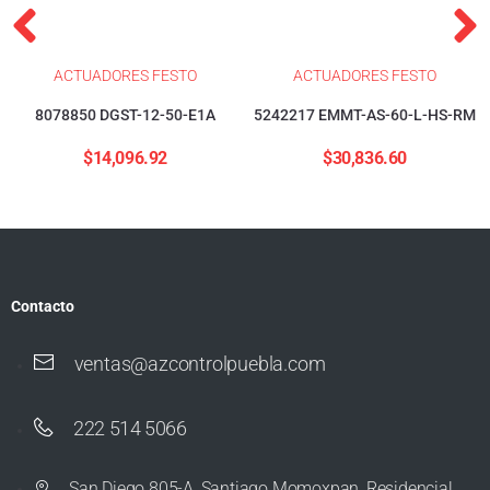
ACTUADORES FESTO
ACTUADORES FESTO
8078850 DGST-12-50-E1A
5242217 EMMT-AS-60-L-HS-RM
$
14,096.92
$
30,836.60
Contacto
ventas@azcontrolpuebla.com
222 514 5066
San Diego 805-A, Santiago Momoxpan, Residencial