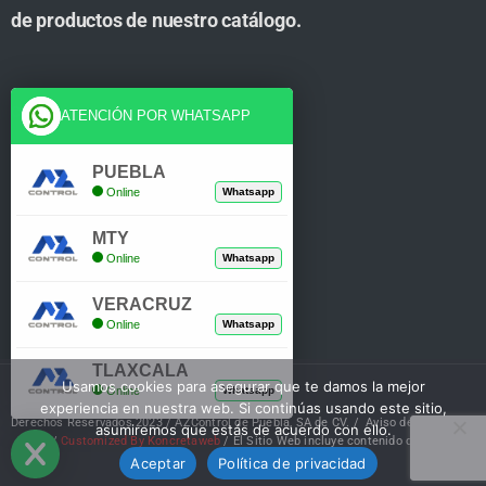
de productos de nuestro catálogo.
Cuenta
ATENCIÓN POR WHATSAPP
Tienda
PUEBLA
Online
Whatsapp
Carrito
MTY
Mi Cuenta
Online
Whatsapp
Verificar Compra
VERACRUZ
Online
Whatsapp
TLAXCALA
Usamos cookies para asegurar que te damos la mejor
Online
Whatsapp
experiencia en nuestra web. Si continúas usando este sitio,
Derechos Reservados 2023 / AZControl de Puebla, SA de CV. /
Aviso de Privacidad
asumiremos que estás de acuerdo con ello.
/
Customized By Koncretaweb
/ El Sitio Web incluye contenido de IA
Aceptar
Política de privacidad