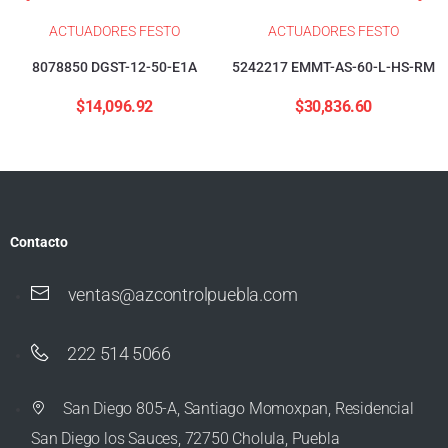
ACTUADORES FESTO
ACTUADORES FESTO
8078850 DGST-12-50-E1A
5242217 EMMT-AS-60-L-HS-RM
$
14,096.92
$
30,836.60
Contacto
ventas@azcontrolpuebla.com
222 514 5066
San Diego 805-A, Santiago Momoxpan, Residencial
San Diego los Sauces, 72750 Cholula, Puebla