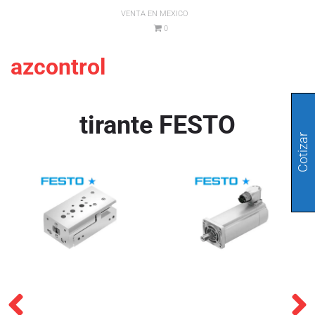
VENTA EN MEXICO
0
azcontrol
tirante FESTO
Cotizar