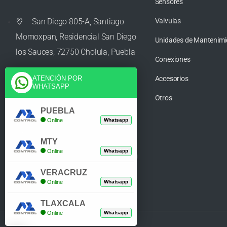
Sensores
San Diego 805-A, Santiago
Valvulas
Momoxpan, Residencial San Diego
Unidades de Mantenimi
los Sauces, 72750 Cholula, Puebla
Conexiones
Accesorios
ATENCIÓN POR
WHATSAPP
ventas@azcontrolpuebla.com
Otros
PUEBLA
Online
Whatsapp
272 282 8890
MTY
Online
Whatsapp
Poniente. 7 469, Centro, 94370
Orizaba, Veracruz
VERACRUZ
Online
Whatsapp
TLAXCALA
Online
Whatsapp