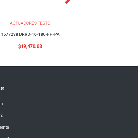
ACTUADORES FESTO
ACTUADORES FESTO
1577238 DRRD-16-180-FH-PA
1376423 DSBC-32-40-PP
$
19,470.03
$
4,155.57
ta
da
to
uenta