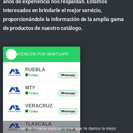
años de experiencia nos respaldan. Estamos
interesados en brindarle el mejor servicio,
proporcionándole la información de la amplia gama
de productos de nuestro catálogo.
Cuenta
ATENCIÓN POR WHATSAPP
Tienda
PUEBLA
Online
Whatsapp
Carrito
MTY
Mi Cuenta
Online
Whatsapp
Verificar Compra
VERACRUZ
Online
Whatsapp
TLAXCALA
Usamos cookies para asegurar que te damos la mejor
Online
Whatsapp