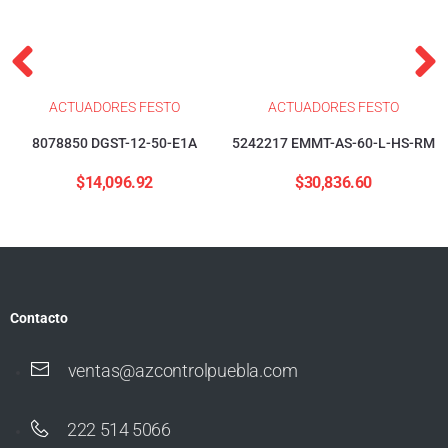
ACTUADORES FESTO
ACTUADORES FESTO
8078850 DGST-12-50-E1A
5242217 EMMT-AS-60-L-HS-RM
$
14,096.92
$
30,836.60
Contacto
ventas@azcontrolpuebla.com
222 514 5066