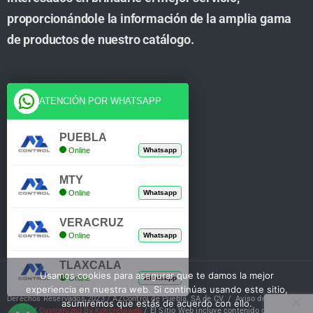
proporcionándole la información de la amplia gama
de productos de nuestro catálogo.
Cuenta
ATENCIÓN POR WHATSAPP
Tienda
PUEBLA
Online
Whatsapp
Carrito
MTY
Mi Cuenta
Online
Whatsapp
Verificar Compra
VERACRUZ
Online
Whatsapp
TLAXCALA
Usamos cookies para asegurar que te damos la mejor
Online
Whatsapp
experiencia en nuestra web. Si continúas usando este sitio,
Derechos Reservados 2023 / AZControl de Puebla, SA de CV. /
Aviso de Privacidad
asumiremos que estás de acuerdo con ello.
/
Customized By Koncretaweb
/ El Sitio Web incluye contenido de IA