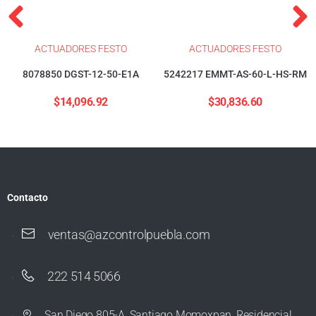
ACTUADORES FESTO
ACTUADORES FESTO
8078850 DGST-12-50-E1A
5242217 EMMT-AS-60-L-HS-RM
$
14,096.92
$
30,836.60
Contacto
ventas@azcontrolpuebla.com
222 514 5066
San Diego 805-A, Santiago Momoxpan, Residencial