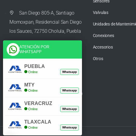
Sensores
San Diego 805-A, Santiago
Valvulas
Momoxpan, Residencial San Diego
Unidades de Mantenimi
los Sauces, 72750 Cholula, Puebla
Conexiones
Accesorios
ATENCIÓN POR
WHATSAPP
ventas@azcontrolpuebla.com
Otros
PUEBLA
Online
Whatsapp
272 282 8890
MTY
Online
Whatsapp
Poniente. 7 469, Centro, 94370
Orizaba, Veracruz
VERACRUZ
Online
Whatsapp
TLAXCALA
Online
Whatsapp