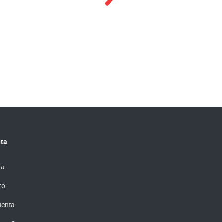
ACTUADORES FESTO
1376423 DSBC-32-40-PP
$
4,155.57
ta
da
to
uenta