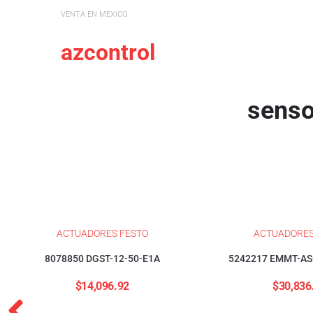
VENTA EN MEXICO
azcontrol
senso
ACTUADORES FESTO
ACTUADORES
8078850 DGST-12-50-E1A
5242217 EMMT-AS
$
14,096.92
$
30,836