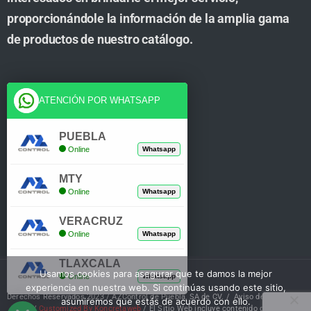
proporcionándole la información de la amplia gama
de productos de nuestro catálogo.
Cuenta
ATENCIÓN POR WHATSAPP
Tienda
PUEBLA
Online
Whatsapp
Carrito
MTY
Mi Cuenta
Online
Whatsapp
Verificar Compra
VERACRUZ
Online
Whatsapp
TLAXCALA
Usamos cookies para asegurar que te damos la mejor
Online
Whatsapp
experiencia en nuestra web. Si continúas usando este sitio,
Derechos Reservados 2023 / AZControl de Puebla, SA de CV. /
Aviso de Privacidad
asumiremos que estás de acuerdo con ello.
/
Customized By Koncretaweb
/ El Sitio Web incluye contenido de IA