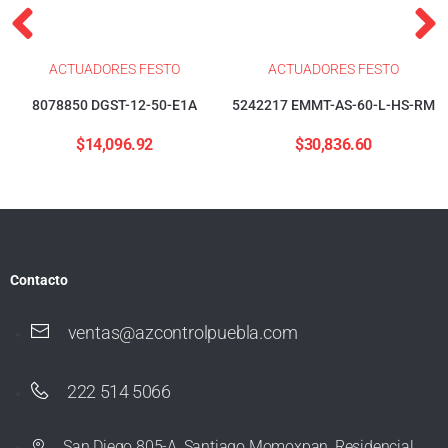
ACTUADORES FESTO
ACTUADORES FESTO
8078850 DGST-12-50-E1A
5242217 EMMT-AS-60-L-HS-RM
$
14,096.92
$
30,836.60
Contacto
ventas@azcontrolpuebla.com
222 514 5066
San Diego 805-A, Santiago Momoxpan, Residencial