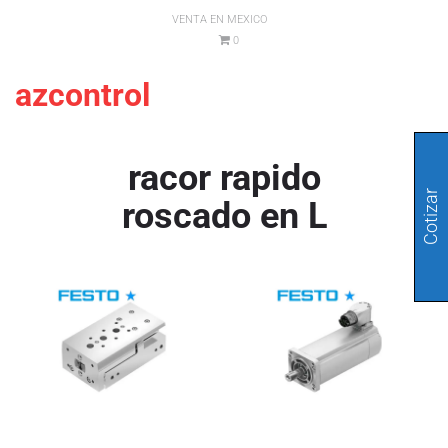
VENTA EN MEXICO
0
azcontrol
racor rapido
Cotizar
roscado en L