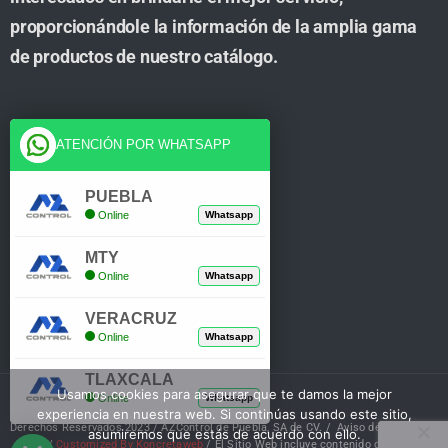
proporcionándole la información de la amplia gama
de productos de nuestro catálogo.
Cuenta
ATENCIÓN POR WHATSAPP
Tienda
PUEBLA
Online
Whatsapp
Carrito
MTY
Mi Cuenta
Online
Whatsapp
Verificar Compra
VERACRUZ
Online
Whatsapp
TLAXCALA
Usamos cookies para asegurar que te damos la mejor
Online
Whatsapp
experiencia en nuestra web. Si continúas usando este sitio,
Derechos Reservados 2023 / AZControl de Puebla, SA de CV. /
Aviso de Privacidad
asumiremos que estás de acuerdo con ello.
/
Customized By Koncretaweb
/ El Sitio Web incluye contenido de IA