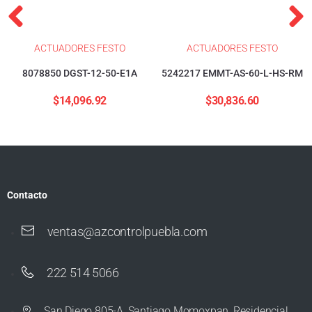
ACTUADORES FESTO
ACTUADORES FESTO
8078850 DGST-12-50-E1A
5242217 EMMT-AS-60-L-HS-RM
$
14,096.92
$
30,836.60
Contacto
ventas@azcontrolpuebla.com
222 514 5066
San Diego 805-A, Santiago Momoxpan, Residencial